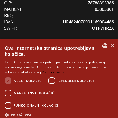
OIB:
78788393386
MATIČNI
03303861
BROJ:
IBAN:
HR4824070001169004486
SWIFT:
OTPVHR2X
×
Ova internetska stranica upotrebljava
DONACIJE
kolačiće.
CROATIAN
Dragi prijatelji Dubrovačkih knjižnica, Vaša podrška
Ova internetska stranica upotrebljava kolačiće u svrhe poboljšanja
korisničkog iskustva. Uporabom internetske stranice prihvaćate sve
nam pomaže u zaštiti i skrbi o baštinskim zbirkama
ENGLISH
kolačiće sukladno našoj
Politici kolačića.
svojstva zaštićenog kulturnog dobra RH, unapređenju
NUŽNI KOLAČIĆI
IZVEDBENI KOLAČIĆI
rada i usluga.
Uplatu donacija je moguće izvršiti privatno ili uz javno
MARKETINŠKI KOLAČIĆI
isticanje ukoliko je to želja donatora na broj žiro
računa: HR4824070001169004486
FUNKCIONALNI KOLAČIĆI
PRIKAŽI VIŠE