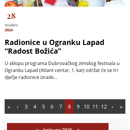
28
studeni
2024
Radionice u Ogranku Lapad
“Radost Božića”
U sklopu programa Dubrovačkog zimskog festivala u
Ogranku Lapad (Atlant centar, 1. kat) održat će se tri
dječje radionice izrade...
3
4
5
6
7
8
9
10
11
12
«
»
kolovoz 2026