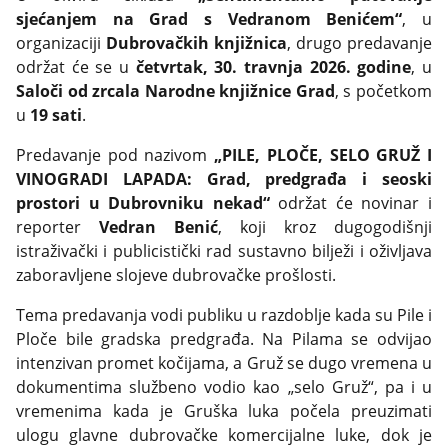
sjećanjem na Grad s Vedranom Benićem“
, u
organizaciji
Dubrovačkih knjižnica
, drugo predavanje
održat će se u
četvrtak, 30. travnja
2026. godine
, u
Saloči od zrcala Narodne knjižnice Grad
, s početkom
u
19 sati
.
Predavanje pod nazivom
„PILE, PLOČE, SELO GRUŽ I
VINOGRADI LAPADA: Grad, predgrađa i seoski
prostori u Dubrovniku nekad“
održat će novinar i
reporter
Vedran Benić
, koji kroz dugogodišnji
istraživački i publicistički rad sustavno bilježi i oživljava
zaboravljene slojeve dubrovačke prošlosti.
Tema predavanja vodi publiku u razdoblje kada su Pile i
Ploče bile gradska predgrađa. Na Pilama se odvijao
intenzivan promet kočijama, a Gruž se dugo vremena u
dokumentima službeno vodio kao „selo Gruž“, pa i u
vremenima kada je Gruška luka počela preuzimati
ulogu glavne dubrovačke komercijalne luke, dok je