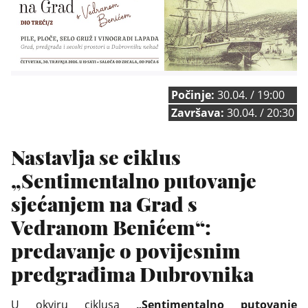
Počinje:
30.04. / 19:00
Završava:
30.04. / 20:30
Nastavlja se ciklus
„Sentimentalno putovanje
sjećanjem na Grad s
Vedranom Benićem“:
predavanje o povijesnim
predgrađima Dubrovnika
U okviru ciklusa
„Sentimentalno putovanje