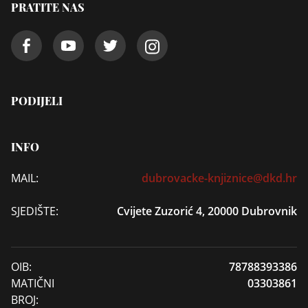
PRATITE NAS
PODIJELI
INFO
MAIL:
dubrovacke-knjiznice@dkd.hr
SJEDIŠTE:
Cvijete Zuzorić 4, 20000 Dubrovnik
OIB:
78788393386
MATIČNI
03303861
BROJ: