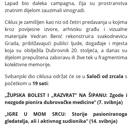
Lapad bio daleka campagna, čija su prostranstva
znatnim dijelom zauzimali vinogradi.
Ciklus je zamišljen kao niz od četiri predavanja u kojima
kroz povijesne izvore, arhivsku građu i vizualne
materijale Vedran Benić rekonstruira svakodnevicu
Grada, približavajući publici ljude, događaje i mjesta
koja su obilježila Dubrovnik 20. stoljeća, a danas su
dijelom prepuštena zaboravu ili žive tek u fragmentima
kolektivne memorije.
Svibanjski dio ciklusa održat će se u
Saloči od zrcala
s
početkom u
19 sati
:
„ŽUPSKA BOLEST I „RAZVRAT“ NA ŠIPANU: Zgode i
nezgode pionira dubrovačke medicine“ (7. svibnja)
„IGRE U MOM SRCU: Storije pasioniranoga
gledatelja, ali i aktivnog sudionika“ (14. svibnja)