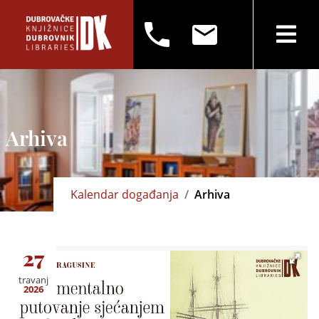
Arhiva
Kalendar događanja
Arhiva
27
travanj
2026