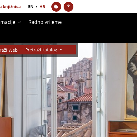
 knjižnica
EN
/
HR
rmacije
Radno vrijeme
Pretraži katalog
traži Web