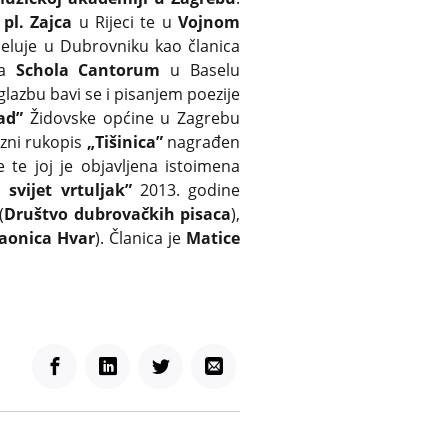
pl. Zajca
u Rijeci te u
Vojnom
jeluje u Dubrovniku kao članica
na
Schola Cantorum
u Baselu
glazbu bavi se i pisanjem poezije
ad”
Židovske općine u Zagrebu
zni rukopis
„Tišinica”
nagrađen
 te joj je objavljena istoimena
i svijet vrtuljak”
2013. godine
(
Društvo dubrovačkih pisaca
),
taonica Hvar
). Članica je
Matice
Facebook
LinkedIn
Twitter
Email