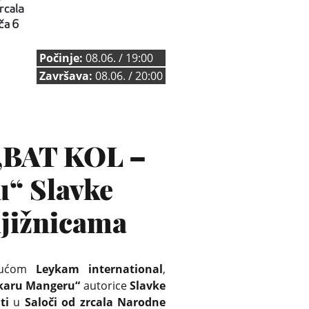
Počinje:
08.06. / 19:00
Završava:
08.06. / 20:00
 „BAT KOL –
u“ Slavke
njižnicama
 kućom
Leykam international
,
skaru Mangeru“
autorice
Slavke
ti
u
Saloči od zrcala Narodne