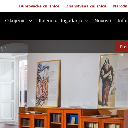
20 324 084
Dubrovačke knjižnice
Znanstvena knjižnica
Narodna
O knjižnici
Kalendar događanja
Novosti
Info
Pre