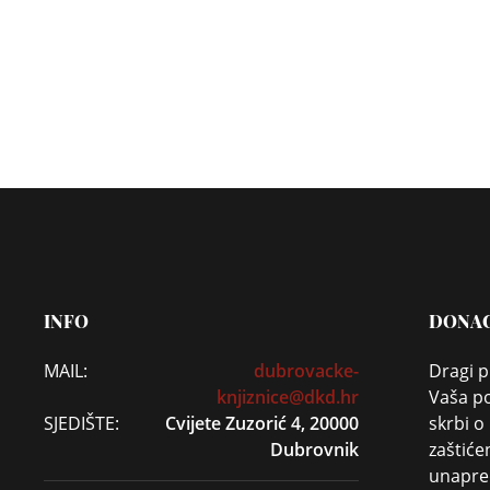
INFO
DONAC
MAIL:
dubrovacke-
Dragi p
knjiznice@dkd.hr
Vaša po
SJEDIŠTE:
Cvijete Zuzorić 4, 20000
skrbi o
Dubrovnik
zaštiće
unapređ