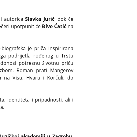
i autorica
Slavka Jurić
, dok će
večeri upotpunit će
Đive Ćatić
na
iografska je priča inspirirana
oga podrijetla rođenog u Trstu
 donosi potresnu životnu priču
glazbom. Roman prati Mangerov
 na Visu, Hvaru i Korčuli, do
, identiteta i pripadnosti, ali i
a.
uzičkoj akademiji u Zagrebu
.