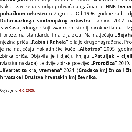
Nakon završena studija prihvaća angažman u
HNK Ivana 
puhačkom orkestru
u Zagrebu. Od 1996. godine radi i d
Dubrovačkoga simfonijskog orkestra
. Godine 2002. 
završava jednogodišnji izvanredni studij barokne flaute. Uz 
i proze, na standardu i na dijalektu. Na natječaju
„Bejah
njezina priča
„Rabin i Rahela”
bila je drugonagrađena. Pro
je na natječaju nakladničke kuće
„Albatros”
2005. godine
zbirka priča. Objavila je i dječju knjigu
„Patuljak – cijel
(vlastita naklada) te dvije zbirke poezije:
„Proročica”
2019. 
„Kvartet za kraj vremena”
2024. (
Gradska knjižnica i či
hrvatske
i
Društva hrvatskih književnika
.
4.6.2026.
Objavljeno: