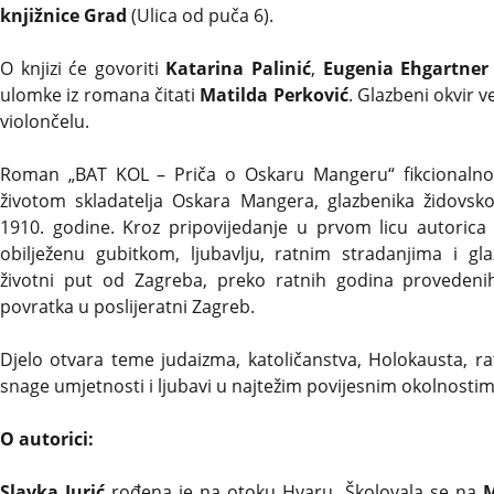
knjižnice Grad
(Ulica od puča 6).
O knjizi će govoriti
Katarina Palinić
,
Eugenia Ehgartner
ulomke iz romana čitati
Matilda Perković
. Glazbeni okvir 
violončelu.
Roman „BAT KOL – Priča o Oskaru Mangeru“ fikcionalno-b
životom skladatelja Oskara Mangera, glazbenika židovsk
1910. godine. Kroz pripovijedanje u prvom licu autorica
obilježenu gubitkom, ljubavlju, ratnim stradanjima i 
životni put od Zagreba, preko ratnih godina provedenih
povratka u poslijeratni Zagreb.
Djelo otvara teme judaizma, katoličanstva, Holokausta, rata
snage umjetnosti i ljubavi u najtežim povijesnim okolnostim
O autorici:
Slavka Jurić
rođena je na otoku Hvaru. Školovala se na
M