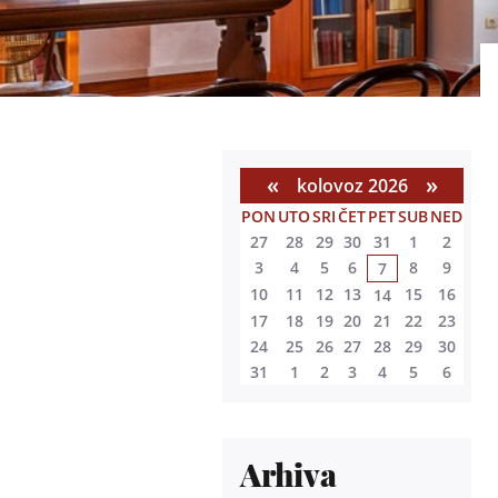
«
»
kolovoz 2026
PON
UTO
SRI
ČET
PET
SUB
NED
27
28
29
30
31
1
2
3
4
5
6
8
9
7
10
11
12
13
15
16
14
17
18
19
20
21
22
23
24
25
26
27
28
29
30
31
1
2
3
4
5
6
Arhiva