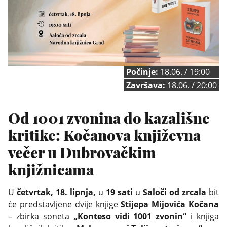
Počinje:
18.06. / 19:00
Završava:
18.06. / 20:00
Od 1001 zvonina do kazališne
kritike: Kočanova književna
večer u Dubrovačkim
knjižnicama
U
četvrtak, 18. lipnja,
u
19 sati
u
Saloči od zrcala
bit
će predstavljene dvije knjige
Stijepa Mijovića Kočana
– zbirka soneta
„Konteso vidi 1001 zvonin“
i knjiga