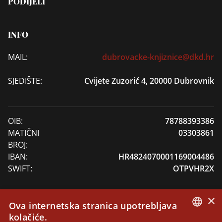
PODIJELI
INFO
MAIL:
dubrovacke-knjiznice@dkd.hr
SJEDIŠTE:
Cvijete Zuzorić 4, 20000 Dubrovnik
OIB:
78788393386
MATIČNI
03303861
BROJ:
IBAN:
HR4824070001169004486
SWIFT:
OTPVHR2X
×
Ova internetska stranica upotrebljava
DONACIJE
kolačiće.