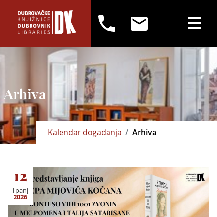
Arhiva
Kalendar događanja
Arhiva
12
lipanj
2026