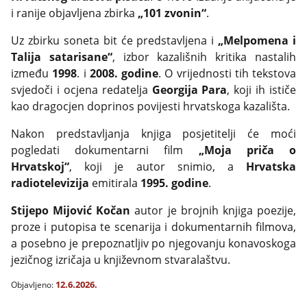
i ranije objavljena zbirka
„101 zvonin“
.
Uz zbirku soneta bit će predstavljena i
„Melpomena i
Talija satarisane“
, izbor kazališnih kritika nastalih
između
1998
. i
2008. godine
. O vrijednosti tih tekstova
svjedoči i ocjena redatelja
Georgija Para
, koji ih ističe
kao dragocjen doprinos povijesti hrvatskoga kazališta.
Nakon predstavljanja knjiga posjetitelji će moći
pogledati dokumentarni film
„Moja priča o
Hrvatskoj“
, koji je autor snimio, a
Hrvatska
radiotelevizija
emitirala
1995. godine
.
Stijepo Mijović Kočan
autor je brojnih knjiga poezije,
proze i putopisa te scenarija i dokumentarnih filmova,
a posebno je prepoznatljiv po njegovanju konavoskoga
jezičnog izričaja u književnom stvaralaštvu.
12.6.2026.
Objavljeno: