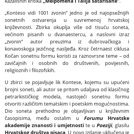
kazališnih kritika
„Melpomena i Talija satarisane“
.
„Konteso vidi 1001 zvonin“ jedno je od najopsežnijih
sonetnih ostvarenja u suvremenoj hrvatskoj
književnosti. Zbirka okuplja više od tisuću soneta,
većinom pisanih u dvanaestercu, a naslovni izraz
„zvonin“ autor preuzima iz dubrovačkoga i
konavoskoga jezičnog nasljeđa. Kroz četrnaest ciklusa
Kočan sonetnu formu koristi za raznovrsne teme – od
zavičajnih i osobnih do društvenih, povijesnih,
religioznih i filozofskih.
U zbirci se pojavljuje lik Kontese, kojemu su upućeni
brojni soneti, ali autor se pritom udaljava od klasičnog
petrarkističkog modela, nastojeći sonetnu formu
otvoriti različitim tematskim i poetskim mogućnostima.
Dio soneta prethodno je objavljivan u književnim
časopisima, među ostalim u
Forumu
Hrvatske
akademije znanosti i umjetnosti
te u
Poeziji
, glasilu
Hrvatskog društva pisaca
. U novo izdanje uključena je