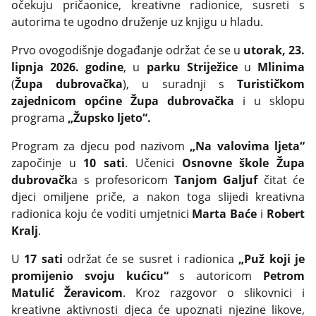
očekuju pričaonice, kreativne radionice, susreti s
autorima te ugodno druženje uz knjigu u hladu.
Prvo ovogodišnje događanje održat će se u
utorak, 23.
lipnja 2026. godine
, u
parku Striježice
u
Mlinima
(
Župa dubrovačka
), u suradnji s
Turističkom
zajednicom općine Župa dubrovačka
i u sklopu
programa
„Župsko ljeto“.
Program za djecu pod nazivom
„Na valovima ljeta“
započinje u
10 sati
. Učenici
Osnovne škole Župa
dubrovačk
a s profesoricom
Tanjom Galjuf
čitat će
djeci omiljene priče, a nakon toga slijedi kreativna
radionica koju će voditi umjetnici
Marta Baće
i
Robert
Kralj
.
U
17 sati
održat će se susret i radionica
„Puž koji je
promijenio svoju kućicu“
s autoricom
Petrom
Matulić Žeravicom
. Kroz razgovor o slikovnici i
kreativne aktivnosti djeca će upoznati njezine likove,