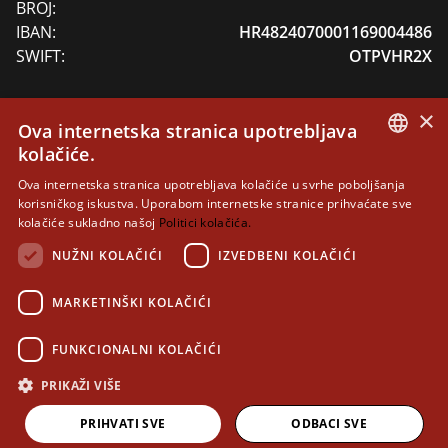
BROJ:
IBAN:
HR4824070001169004486
SWIFT:
OTPVHR2X
×
Ova internetska stranica upotrebljava
DONACIJE
kolačiće.
CROATIAN
Dragi prijatelji Dubrovačkih knjižnica, Vaša podrška
Ova internetska stranica upotrebljava kolačiće u svrhe poboljšanja
korisničkog iskustva. Uporabom internetske stranice prihvaćate sve
nam pomaže u zaštiti i skrbi o baštinskim zbirkama
ENGLISH
kolačiće sukladno našoj
Politici kolačića.
svojstva zaštićenog kulturnog dobra RH, unapređenju
NUŽNI KOLAČIĆI
IZVEDBENI KOLAČIĆI
rada i usluga.
Uplatu donacija je moguće izvršiti privatno ili uz javno
MARKETINŠKI KOLAČIĆI
isticanje ukoliko je to želja donatora na broj žiro
računa: HR4824070001169004486
FUNKCIONALNI KOLAČIĆI
PRIKAŽI VIŠE
Sva prava pridržana 2026 Dubrovačke knjižnice
PRIHVATI SVE
ODBACI SVE
Dizajn i Implementacija:
Sistemi.hr
Impresum