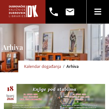
Arhiva
Kalendar događanja
Arhiva
18
lipanj
2026