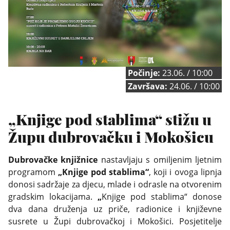
Počinje:
23.06. / 10:00
Završava:
24.06. / 10:00
„Knjige pod stablima“ stižu u
Župu dubrovačku i Mokošicu
Dubrovačke knjižnice
nastavljaju s omiljenim ljetnim
programom
„Knjige pod stablima“
, koji i ovoga lipnja
donosi sadržaje za djecu, mlade i odrasle na otvorenim
gradskim lokacijama.
„
Knjige pod stablima“ donose
dva dana druženja uz priče, radionice i književne
susrete u Župi dubrovačkoj i Mokošici. Posjetitelje