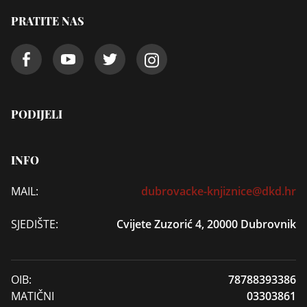
PRATITE NAS
PODIJELI
INFO
MAIL:
dubrovacke-knjiznice@dkd.hr
SJEDIŠTE:
Cvijete Zuzorić 4, 20000 Dubrovnik
OIB:
78788393386
MATIČNI
03303861