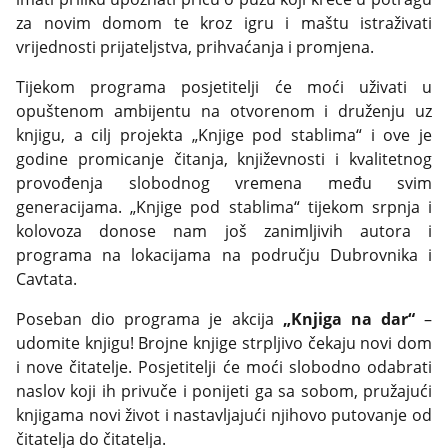
za novim domom te kroz igru i maštu istraživati
vrijednosti prijateljstva, prihvaćanja i promjena.
Tijekom programa posjetitelji će moći uživati u
opuštenom ambijentu na otvorenom i druženju uz
knjigu, a cilj projekta „Knjige pod stablima“ i ove je
godine promicanje čitanja, književnosti i kvalitetnog
provođenja slobodnog vremena među svim
generacijama. „Knjige pod stablima“ tijekom srpnja i
kolovoza donose nam još zanimljivih autora i
programa na lokacijama na području Dubrovnika i
Cavtata.
Poseban dio programa je akcija
„Knjiga na dar“
–
udomite knjigu! Brojne knjige strpljivo čekaju novi dom
i nove čitatelje. Posjetitelji će moći slobodno odabrati
naslov koji ih privuče i ponijeti ga sa sobom, pružajući
knjigama novi život i nastavljajući njihovo putovanje od
čitatelja do čitatelja.