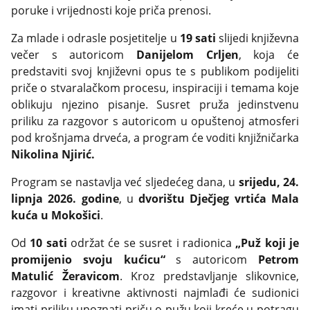
poruke i vrijednosti koje priča prenosi.
Za mlade i odrasle posjetitelje u
19 sati
slijedi književna
večer s autoricom
Danijelom Crljen
, koja će
predstaviti svoj književni opus te s publikom podijeliti
priče o stvaralačkom procesu, inspiraciji i temama koje
oblikuju njezino pisanje. Susret pruža jedinstvenu
priliku za razgovor s autoricom u opuštenoj atmosferi
pod krošnjama drveća, a program će voditi knjižničarka
Nikolina Njirić.
Program se nastavlja već sljedećeg dana, u
srijedu, 24.
lipnja 2026. godine
, u
dvorištu Dječjeg vrtića Mala
kuća u Mokošici
.
Od
10 sati
održat će se susret i radionica
„Puž koji je
promijenio svoju kućicu“
s autoricom
Petrom
Matulić Žeravicom
. Kroz predstavljanje slikovnice,
razgovor i kreativne aktivnosti najmlađi će sudionici
imati priliku upoznati priču o pužu koji kreće u potragu