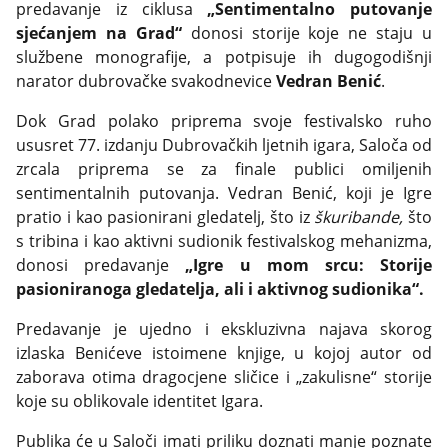
predavanje iz ciklusa
„Sentimentalno putovanje
sjećanjem na Grad“
donosi storije koje ne staju u
službene monografije, a potpisuje ih dugogodišnji
narator dubrovačke svakodnevice
Vedran Benić
.
Dok Grad polako priprema svoje festivalsko ruho
ususret 77. izdanju Dubrovačkih ljetnih igara, Saloča od
zrcala priprema se za finale publici omiljenih
sentimentalnih putovanja. Vedran Benić, koji je Igre
pratio i kao pasionirani gledatelj, što iz
škuribande,
što
s tribina i kao aktivni sudionik festivalskog mehanizma,
donosi predavanje
„
Igre u mom srcu: Storije
pasioniranoga gledatelja, ali i aktivnog sudionika
“
.
Predavanje je ujedno i ekskluzivna najava skorog
izlaska Benićeve istoimene knjige, u kojoj autor od
zaborava otima dragocjene sličice i „zakulisne“ storije
koje su oblikovale identitet Igara.
Publika će u Saloči imati priliku doznati manje poznate