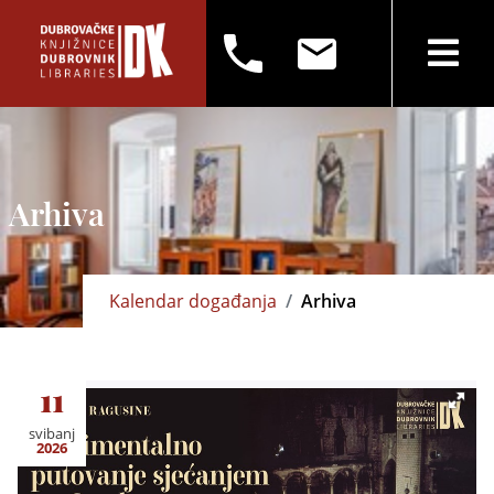
Arhiva
Kalendar događanja
Arhiva
11
svibanj
2026