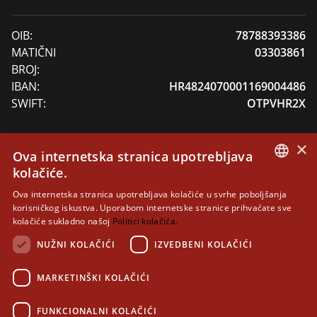
OIB:
78788393386
MATIČNI
03303861
BROJ:
IBAN:
HR4824070001169004486
SWIFT:
OTPVHR2X
×
Ova internetska stranica upotrebljava
DONACIJE
kolačiće.
CROATIAN
Dragi prijatelji Dubrovačkih knjižnica, Vaša podrška
Ova internetska stranica upotrebljava kolačiće u svrhe poboljšanja
korisničkog iskustva. Uporabom internetske stranice prihvaćate sve
nam pomaže u zaštiti i skrbi o baštinskim zbirkama
ENGLISH
kolačiće sukladno našoj
Politici kolačića.
svojstva zaštićenog kulturnog dobra RH, unapređenju
NUŽNI KOLAČIĆI
IZVEDBENI KOLAČIĆI
rada i usluga.
Uplatu donacija je moguće izvršiti privatno ili uz javno
MARKETINŠKI KOLAČIĆI
isticanje ukoliko je to želja donatora na broj žiro
računa: HR4824070001169004486
FUNKCIONALNI KOLAČIĆI