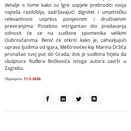
detalje o tome kako su Igre uspjele prebroditi svoja
najteža razdoblja, zadržavajući dignitet i umjetničku
relevantnost usprkos povijesnim i društvenim
previranjima. Posebno intrigantan dio predavanja
odnosit će se na sudbine spomenika velikim
Dubrovčanima. Benić će otkriti kako je, zahvaljujući
upravo ljudima od Igara, Meštrovićev kip Marina Držića
pronašao svoj put do Grada, dok je sudbina htjela da
skulptura Ruđera Boškovića istoga autora završi u
Zagrebu.
11.5.2026.
Objavljeno:
Facebook
LinkedIn
Twitter
Email