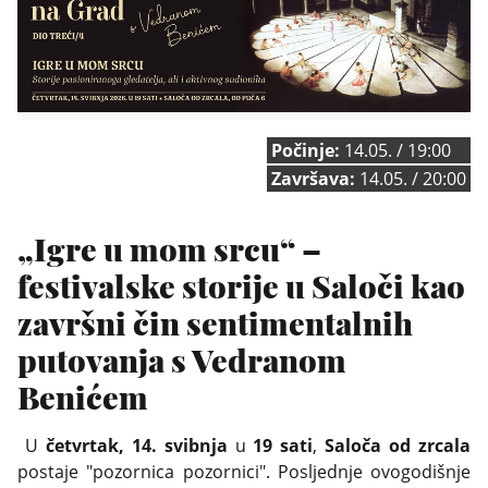
Počinje:
14.05. / 19:00
Završava:
14.05. / 20:00
„Igre u mom srcu“ –
festivalske storije u Saloči kao
završni čin sentimentalnih
putovanja s Vedranom
Benićem
U
četvrtak, 14. svibnja
u
19 sati
,
Saloča od zrcala
postaje "pozornica pozornici". Posljednje ovogodišnje